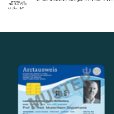
©
BÄK NW