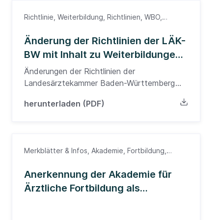
Richtlinie, Weiterbildung, Richtlinien, WBO,
Weiterbildung, Ärzte
Änderung der Richtlinien der LÄK-
BW mit Inhalt zu Weiterbildungen
2003
Änderungen der Richtlinien der
Landesärztekammer Baden-Württemberg
über den Inhalt der Weiterbildung
herunterladen (PDF)
Merkblätter & Infos, Akademie, Fortbildung,
Merkblatt, Südwürttemberg
Anerkennung der Akademie für
Ärztliche Fortbildung als
Bildungseinrichtung nach BzG BW