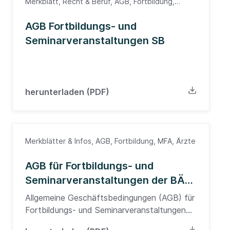
Merkblatt, Recht & Beruf, AGB, Fortbildung,
Südbaden, Ärzte
AGB Fortbildungs- und
Seminarveranstaltungen SB
herunterladen (PDF)
Merkblätter & Infos, AGB, Fortbildung, MFA, Ärzte
AGB für Fortbildungs- und
Seminarveranstaltungen der BÄK
NW
Allgemeine Geschäftsbedingungen (AGB) für
Fortbildungs- und Seminarveranstaltungen
der Bezirksärztekammer Nordwürttemberg