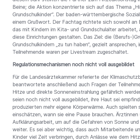
Beine; die Aktion konzentrierte sich auf das Thema „H
Grundschulkinder“. Der baden-württembergische Sozialm
einem Grußwort. Der Fachtag richtete sich sowohl an 
das mit Kindern im Kita- und Grundschulalter arbeitet,
diese Einrichtungen gestalten. Das Ziel: die (Berufs-)Gr
Grundschulkindern „zu tun haben“, gezielt ansprechen, i
Teilnehmende waren per Livestream zugeschaltet.
Regulationsmechanismen noch nicht voll ausgebildet
Für die Landesärztekammer referierte der Klimaschutz
beantwortete anschließend auch Fragen der Teilnehme
Hitze und direkte Sonneneinstrahlung gefährlich werd
seien noch nicht voll ausgebildet, ihre Haut sei empfin
produzierten mehr eigene Körperwärme. Auch spielten s
einschätzen, wann sie eine Pause brauchen. Ärztinnen
Aufklärungsarbeit, um auf die Gefahren von Sonne und
weiter. Es sei aber wichtig, dass auch Mitarbeitende u
Kinder viel Zeit verbringen, durch Anlässe wie dem Hitz