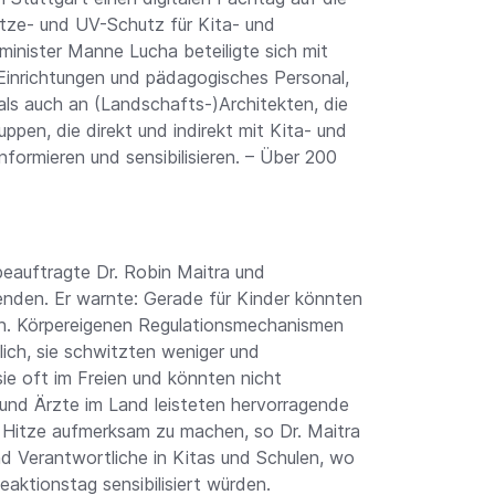
itze- und UV-Schutz für Kita- und
inister Manne Lucha beteiligte sich mit
Einrichtungen und pädagogisches Personal,
 als auch an (Landschafts-)Architekten, die
uppen, die direkt und indirekt mit Kita- und
nformieren und sensibilisieren. – Über 200
beauftragte Dr. Robin Maitra und
nden. Er warnte: Gerade für Kinder könnten
en. Körpereigenen Regulationsmechanismen
dlich, sie schwitzten weniger und
ie oft im Freien und könnten nicht
 und Ärzte im Land leisteten hervorragende
 Hitze aufmerksam zu machen, so Dr. Maitra
nd Verantwortliche in Kitas und Schulen, wo
eaktionstag sensibilisiert würden.